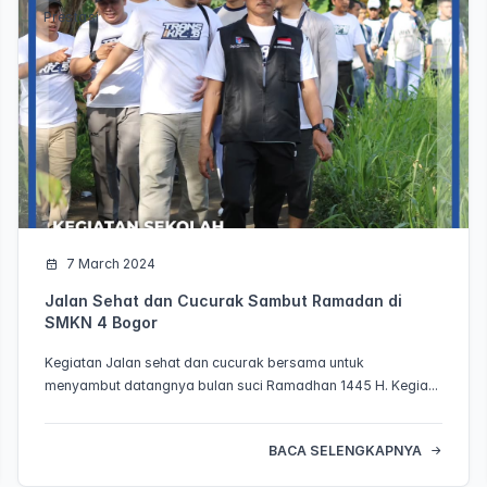
Prestasi
7 March 2024
Jalan Sehat dan Cucurak Sambut Ramadan di
SMKN 4 Bogor
Kegiatan Jalan sehat dan cucurak bersama untuk
menyambut datangnya bulan suci Ramadhan 1445 H. Kegia...
BACA SELENGKAPNYA