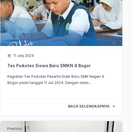
11 July 2024
Tes Psikotes Siswa Baru SMKN 4 Bogor
Kegiatan Tes Psikotes Peserta Didik Baru SMK Negeri 4
Bogor pada tanggal 11 Juli 2024. Dengan adan...
BACA SELENGKAPNYA
Prestasi