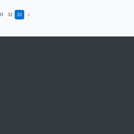
31
32
33
›