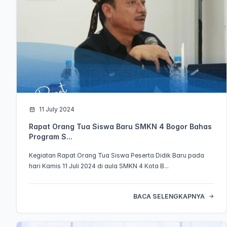
11 July 2024
Rapat Orang Tua Siswa Baru SMKN 4 Bogor Bahas
Program S...
Kegiatan Rapat Orang Tua Siswa Peserta Didik Baru pada
hari Kamis 11 Juli 2024 di aula SMKN 4 Kota B...
BACA SELENGKAPNYA