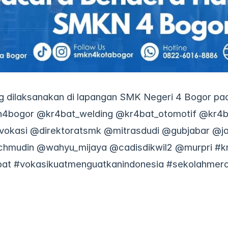
 dilaksanakan di lapangan SMK Negeri 4 Bogor pa
kn4bogor @kr4bat_welding @kr4bat_otomotif @kr4b
kasi @direktoratsmk @mitrasdudi @gubjabar @jab
chmudin @wahyu_mijaya @cadisdikwil2 @murpri #
bat #vokasikuatmenguatkanindonesia #sekolahmerd