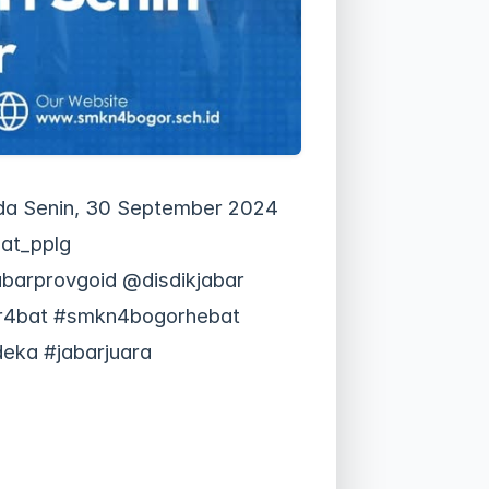
da Senin, 30 September 2024
at_pplg
arprovgoid @disdikjabar
kr4bat #smkn4bogorhebat
eka #jabarjuara