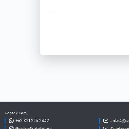
Kontak Kami
+62 821 226 2442
smkn4@sm
@smkn4kotabogor
@smknege