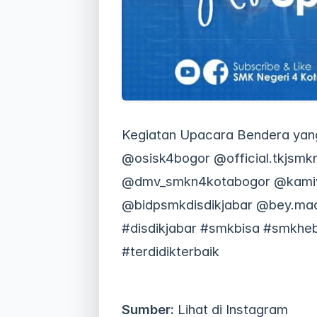
Kegiatan Upacara Bendera yang
@osisk4bogor @official.tkjsm
@dmv_smkn4kotabogor @kamivo
@bidpsmkdisdikjabar @bey.ma
#disdikjabar #smkbisa #smkhe
#terdidikterbaik
Sumber:
Lihat di Instagram