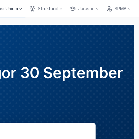
asi Umum
Struktural
Jurusan
SPMB
gor 30 September